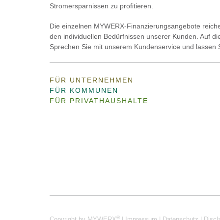
Stromersparnissen zu profitieren.
Die einzelnen MYWERX-Finanzierungsangebote reichen 
den individuellen Bedürfnissen unserer Kunden. Auf di
Sprechen Sie mit unserem Kundenservice und lassen Sie
FÜR UNTERNEHMEN
FÜR KOMMUNEN
FÜR PRIVATHAUSHALTE
®
Startseite
Kontakt
Copyright by MYWERX
|
Impressum
|
Datenschutz
|
Discl